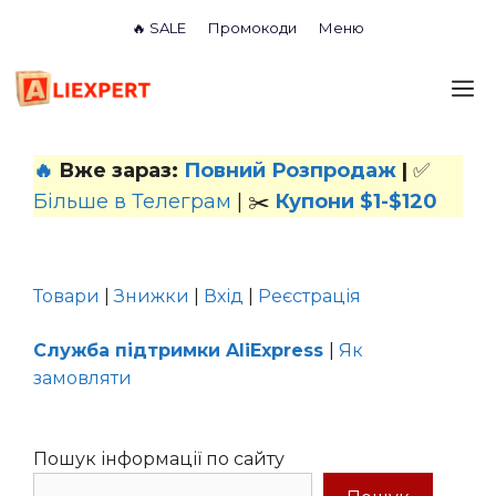
Перейти
🔥 SALE
Промокоди
Меню
до
вмісту
М
🔥
Вже зараз:
Повний Розпродаж
|
✅
Більше в Телеграм
| ✂️
Купони $1-$120
Товари
|
Знижки
|
Вхід
|
Реєстрація
Служба підтримки AliExpress
|
Як
замовляти
Пошук інформації по сайту