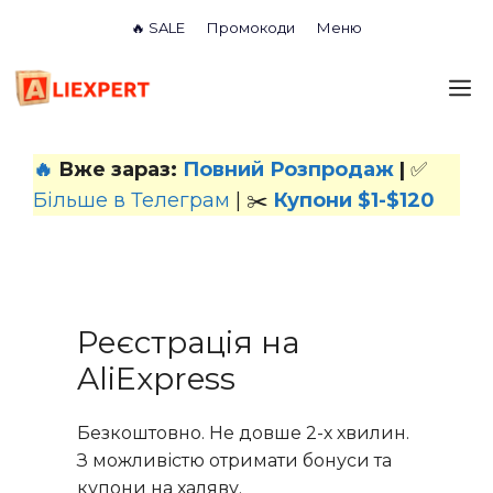
Перейти
🔥 SALE
Промокоди
Меню
до
вмісту
М
🔥
Вже зараз:
Повний Розпродаж
|
✅
Більше в Телеграм
| ✂️
Купони $1-$120
Реєстрація на
AliExpress
Безкоштовно. Не довше 2-х хвилин.
З можливістю отримати бонуси та
купони на халяву.