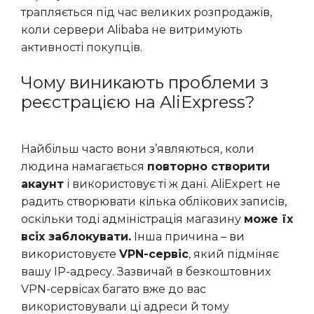
трапляється під час великих розпродажів,
коли сервери Alibaba не витримують
активності покупців.
Чому виникають проблеми з
реєстрацією на AliExpress?
Найбільш часто вони з’являються, коли
людина намагається
повторно створити
акаунт
і використовує ті ж дані. AliExpert не
радить створювати кілька облікових записів,
оскільки тоді адміністрація магазину
може їх
всіх заблокувати.
Інша причина – ви
використовуєте
VPN-сервіс
, який підміняє
вашу IP-адресу. Зазвичай в безкоштовних
VPN-сервісах багато вже до вас
використовували ці адреси й тому