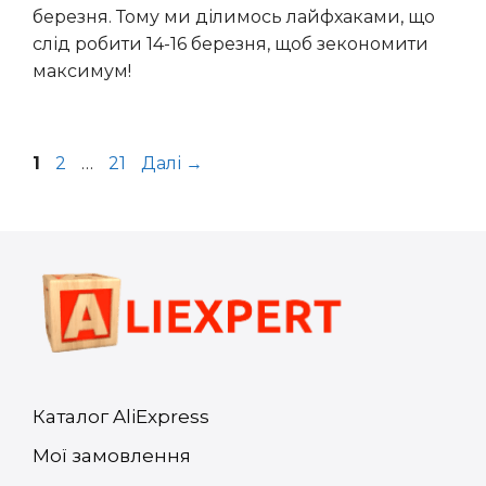
березня. Тому ми ділимось лайфхаками, що
слід робити 14-16 березня, щоб зекономити
максимум!
Сторінка
Сторінка
Сторінка
1
2
…
21
Далі
→
Каталог AliExpress
Мої замовлення