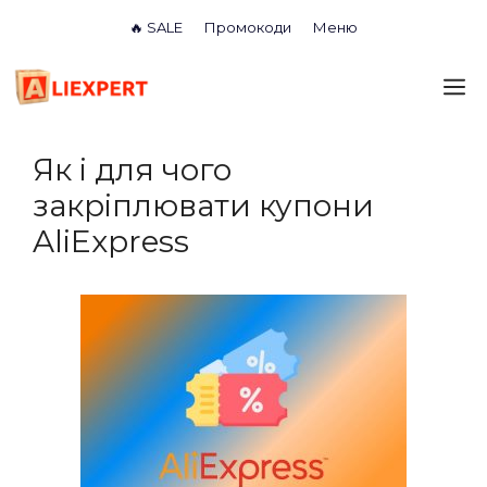
Перейти
🔥 SALE
Промокоди
Меню
до
вмісту
М
Як і для чого
закріплювати купони
AliExpress