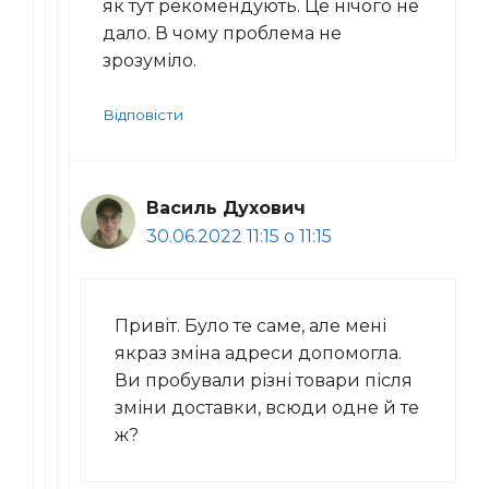
як тут рекомендують. Це нічого не
дало. В чому проблема не
зрозуміло.
Відповісти
Василь Духович
30.06.2022 11:15 о 11:15
Привіт. Було те саме, але мені
якраз зміна адреси допомогла.
Ви пробували різні товари після
зміни доставки, всюди одне й те
ж?