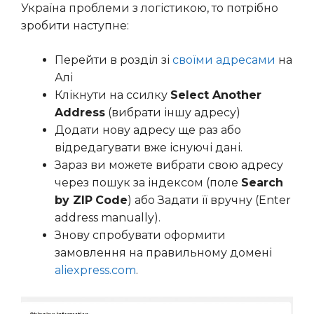
Україна проблеми з логістикою, то потрібно
зробити наступне:
Перейти в розділ зі
своїми адресами
на
Алі
Клікнути на ссилку
Select Another
Address
(вибрати іншу адресу)
Додати нову адресу ще раз або
відредагувати вже існуючі дані.
Зараз ви можете вибрати свою адресу
через пошук за індексом (поле
Search
by ZIP
Code
) або Задати її вручну (Enter
address manually).
Знову спробувати оформити
замовлення на правильному домені
aliexpress.com
.