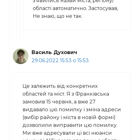
з’явились назви міста, регіону/
області автоматично. Застосував,
Не знаю, що не так.
Василь Духович
29.06.2022 15:53 о 15:53
Це залежить від конкретних
областей та міст. Я з Франківська
замовив 15 червня, а вже 27
видавало цю помилку і зміна адреси
(вибір району і міста в новій формі)
дозволили виправити цю помилку.
Ми вже адресували ці всі нюанси