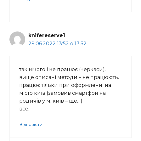
knifereserve1
29.06.2022 13:52 о 13:52
так нічого і не працює (черкаси).
вище описані методи – не працюють.
працює тільки при оформленні на
місто київ (замовив смартфон на
родичів у м. київ – їде…).
все.
Відповісти