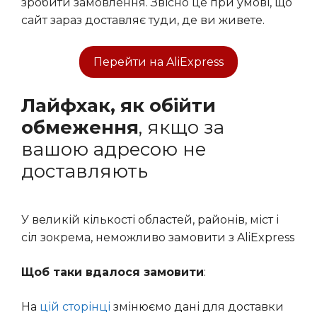
зробити замовлення. Звісно це при умові, що
сайт зараз доставляє туди, де ви живете.
Перейти на AliExpress
Лайфхак, як обійти
обмеження
, якщо за
вашою адресою не
доставляють
У великій кількості областей, районів, міст і
сіл зокрема, неможливо замовити з AliExpress
Щоб таки вдалося замовити
:
На
цій сторінці
змінюємо дані для доставки