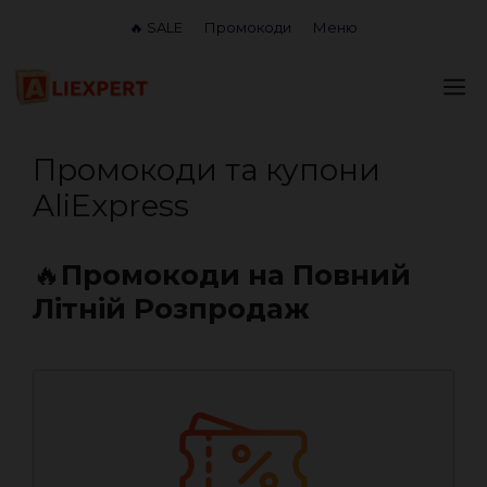
Перейти
🔥 SALE
Промокоди
Меню
до
вмісту
М
Промокоди та купони
AliExpress
🔥
Промокоди на Повний
Літній Розпродаж