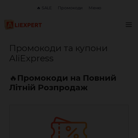
Перейти
🔥 SALE
Промокоди
Меню
до
вмісту
М
Промокоди та купони
AliExpress
🔥
Промокоди на Повний
Літній Розпродаж