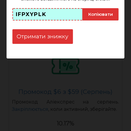
IFPOJIX3
ПОКАЗАТИ
IFPXYPLK
Копіювати
Закінчується: 31-08-2026
Отримати знижку
Промокод $6 з $59 (Серпень)
Промокод Аліекспрес на серпень.
Закріплюється
, коли активний, зберігайте.
10.17%