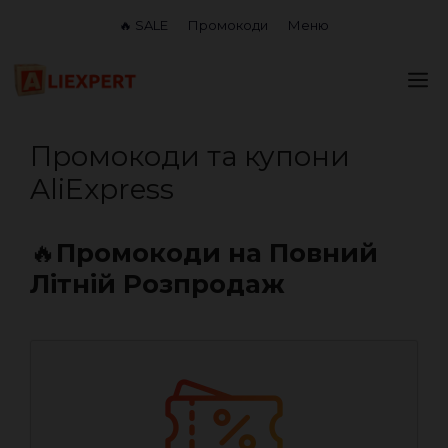
Перейти
🔥 SALE
Промокоди
Меню
до
вмісту
М
Промокоди та купони
AliExpress
🔥
Промокоди на Повний
Літній Розпродаж