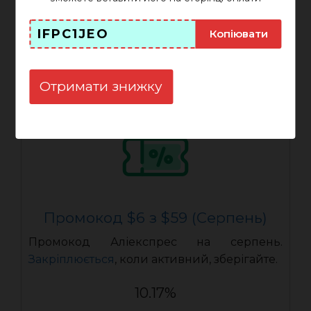
IFPOJIX3
ПОКАЗАТИ
IFPC1JEO
Копіювати
Закінчується: 31-08-2026
Отримати знижку
Промокод $6 з $59 (Серпень)
Промокод Аліекспрес на серпень.
Закріплюється
, коли активний, зберігайте.
10.17%