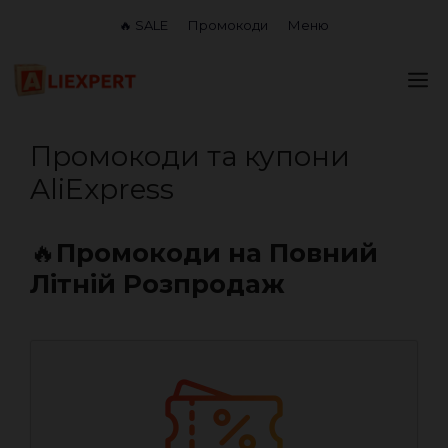
Перейти
🔥 SALE
Промокоди
Меню
до
вмісту
М
Промокоди та купони
AliExpress
🔥
Промокоди на Повний
Літній Розпродаж