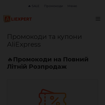
Перейти
🔥 SALE
Промокоди
Меню
до
вмісту
М
Промокоди та купони
AliExpress
🔥
Промокоди на Повний
Літній Розпродаж