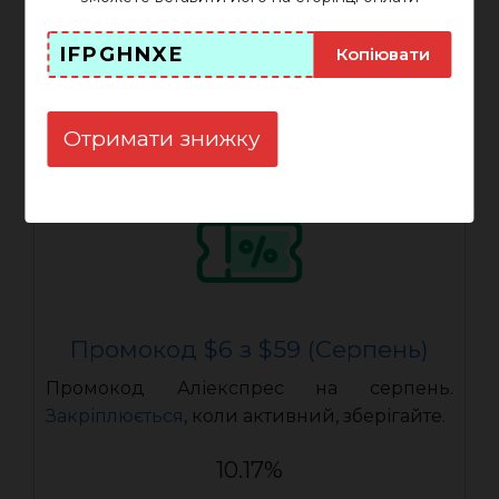
IFPOJIX3
ПОКАЗАТИ
IFPGHNXE
Копіювати
Закінчується: 31-08-2026
Отримати знижку
Промокод $6 з $59 (Серпень)
Промокод Аліекспрес на серпень.
Закріплюється
, коли активний, зберігайте.
10.17%