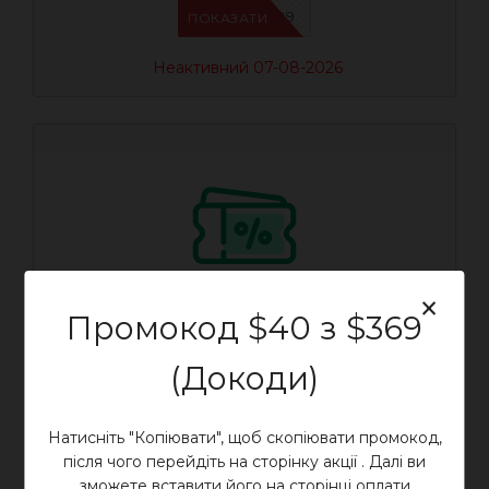
IFSCDUA29
ПОКАЗАТИ
Неактивний 07-08-2026
×
Промокод $40 з $369
Промокод $3 з $29 (Серпень)
Промокод Аліекспрес на серпень.
(Докоди)
Закріплюється
, коли активний, зберігайте.
Натисніть "Копіювати", щоб скопіювати промокод,
10.34%
після чого перейдіть на сторінку акції . Далі ви
зможете вставити його на сторінці оплати