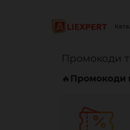
Перейти
до
вмісту
Ката
Промокоди та
🔥
Промокоди 