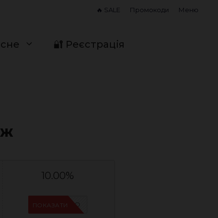
🔥 SALE
Промокоди
Меню
исне
🔐 Реєстрація
аж
10.00%
IFP6ES4O
ПОКАЗАТИ