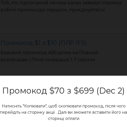
Той, хто підписаний на наш канал завжди отримує
робочі промокоди першим, приєднуйтесь!
Промокод $1 з $10 (ПЛР IFS)
Базовий промокод AliExpress на Повний
розпродаж / Літня ліквідація 1-7 серпня
Промокод $70 з $699 (Dec 2)
Промокод $3 з $25 (ПЛР IFS)
Натисніть "Копіювати", щоб скопіювати промокод, після чого
Базовий промокод AliExpress на Повний
перейдіть на сторінку акції . Далі ви зможете вставити його на
розпродаж / Літня ліквідація 1-7 серпня
сторінці оплати