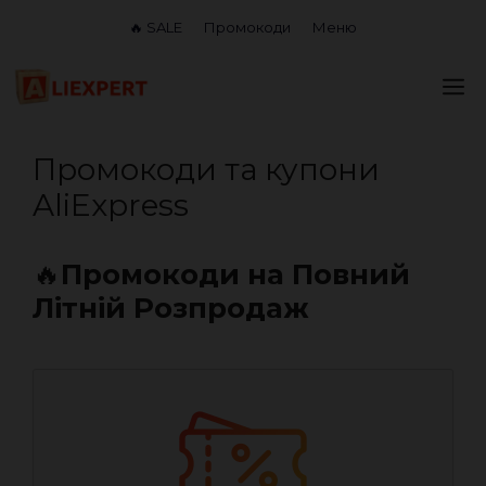
Перейти
🔥 SALE
Промокоди
Меню
до
вмісту
М
Промокоди та купони
AliExpress
🔥
Промокоди на Повний
Літній Розпродаж