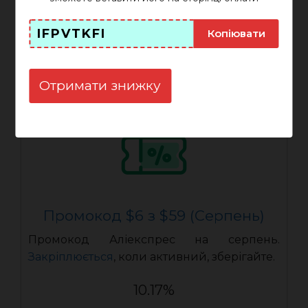
IFPOJIX3
ПОКАЗАТИ
IFPVTKFI
Копіювати
Закінчується: 31-08-2026
Отримати знижку
Промокод $6 з $59 (Серпень)
Промокод Аліекспрес на серпень.
Закріплюється
, коли активний, зберігайте.
10.17%