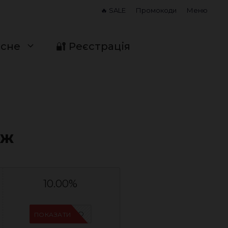
🔥 SALE
Промокоди
Меню
исне
🔐 Реєстрація
аж
10.00%
IFP6ES4O
ПОКАЗАТИ