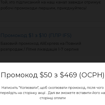
Той, хто підписаний на наш канал завжди отримує
робочі промокоди першим, приєднуйтесь!
Промокод $1 з $10 (ПЛР IFS)
Базовий промокод AliExpress на Повний
розпродаж / Літня ліквідація 1-7 серпня
Промокод $50 з $469 (OCPH)
Промокод $3 з $25 (ПЛР IFS)
Натисніть "Копіювати", щоб скопіювати промокод, після чого
Базовий промокод AliExpress на Повний
перейдіть на сторінку акції . Далі ви зможете вставити його на
розпродаж / Літня ліквідація 1-7 серпня
сторінці оплати