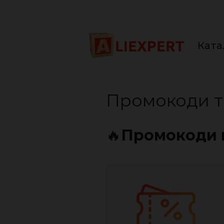
Перейти
до
вмісту
Ката
Промокоди та
🔥
Промокоди 