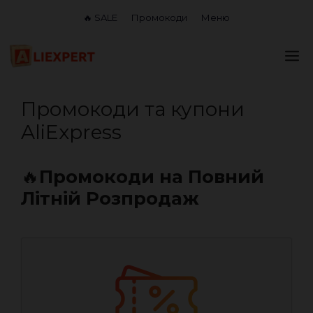
Перейти
🔥 SALE
Промокоди
Меню
до
вмісту
М
Промокоди та купони
AliExpress
🔥
Промокоди на Повний
Літній Розпродаж