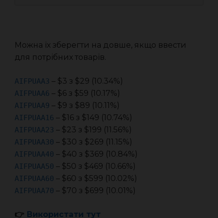
Можна їх зберегти на довше, якщо ввести
для потрібних товарів.
– $3 з $29 (10.34%)
AIFPUAA3
– $6 з $59 (10.17%)
AIFPUAA6
– $9 з $89 (10.11%)
AIFPUAA9
– $16 з $149 (10.74%)
AIFPUAA16
– $23 з $199 (11.56%)
AIFPUAA23
– $30 з $269 (11.15%)
AIFPUAA30
– $40 з $369 (10.84%)
AIFPUAA40
– $50 з $469 (10.66%)
AIFPUAA50
– $60 з $599 (10.02%)
AIFPUAA60
– $70 з $699 (10.01%)
AIFPUAA70
👉
Використати тут