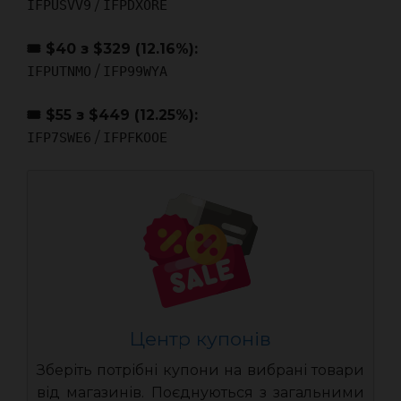
/
IFPUSVV9
IFPDXORE
🎟 $40 з $329 (12.16%):
/
IFPUTNMO
IFP99WYA
🎟 $55 з $449 (12.25%):
/
IFP7SWE6
IFPFKOOE
Центр купонів
Зберіть потрібні купони на вибрані товари
від магазинів. Поєднуються з загальними