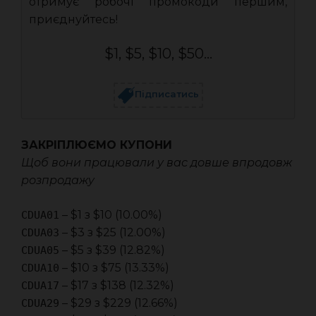
отримує робочі промокоди першим,
приєднуйтесь!
$1, $5, $10, $50...
Підписатись
ЗАКРІПЛЮЄМО КУПОНИ
Щоб вони працювали у вас довше впродовж
розпродажу
– $1 з $10 (10.00%)
CDUA01
– $3 з $25 (12.00%)
CDUA03
– $5 з $39 (12.82%)
CDUA05
– $10 з $75 (13.33%)
CDUA10
– $17 з $138 (12.32%)
CDUA17
– $29 з $229 (12.66%)
CDUA29