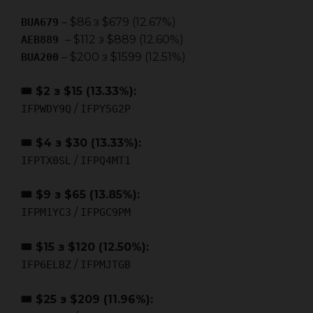
– $86 з $679 (12.67%)
BUA679
– $112 з $889 (12.60%)
AEB889
– $200 з $1599 (12.51%)
BUA200
🎟 $2 з $15 (13.33%):
/
IFPWDY9Q
IFPY5G2P
🎟 $4 з $30 (13.33%):
/
IFPTX0SL
IFPQ4MT1
🎟 $9 з $65 (13.85%):
/
IFPM1YC3
IFPGC9PM
🎟 $15 з $120 (12.50%):
/
IFP6ELBZ
IFPMJTGB
🎟 $25 з $209 (11.96%):