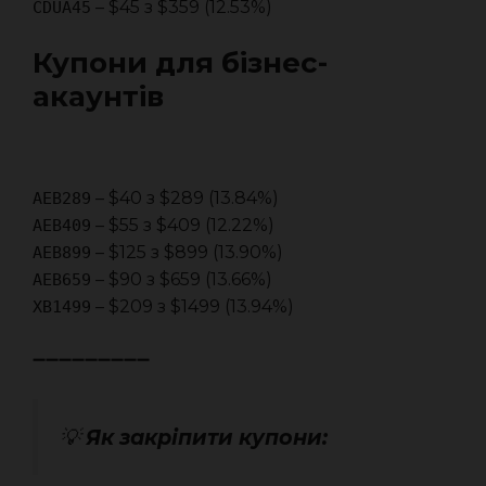
– $45 з $359 (12.53%)
CDUA45
Купони для бізнес-
акаунтів
– $40 з $289 (13.84%)
AEB289
– $55 з $409 (12.22%)
AEB409
– $125 з $899 (13.90%)
AEB899
– $90 з $659 (13.66%)
AEB659
– $209 з $1499 (13.94%)
XB1499
➖➖➖➖➖➖➖➖➖
💡
Як закріпити купони: