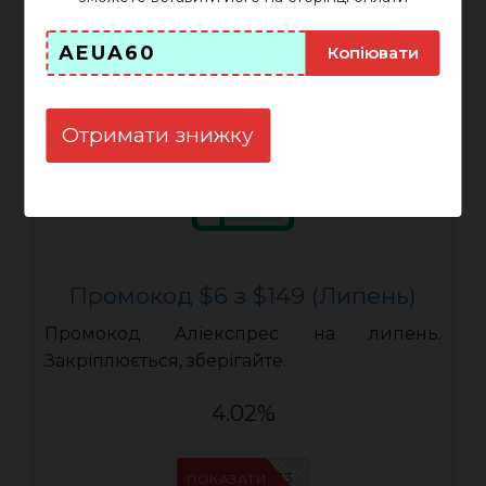
Неактивний 31-07-2026
AEUA60
Копіювати
Отримати знижку
Промокод $6 з $149 (Липень)
Промокод Аліекспрес на липень.
Закріплюється, зберігайте.
4.02%
IFPALKJ3
ПОКАЗАТИ