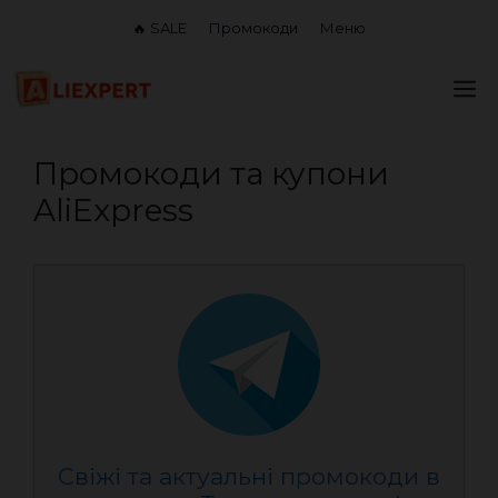
Перейти
🔥 SALE
Промокоди
Меню
до
вмісту
М
Промокоди та купони
AliExpress
Свіжі та актуальні промокоди в