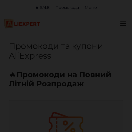
Перейти
🔥 SALE
Промокоди
Меню
до
вмісту
М
Промокоди та купони
AliExpress
🔥
Промокоди на Повний
Літній Розпродаж