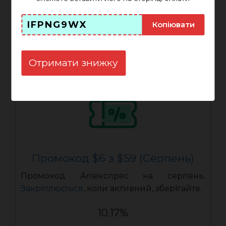
IFPOJIX3
ПОКАЗАТИ
IFPNG9WX
Копіювати
Закінчується: 31-08-2026
Отримати знижку
Промокод $6 з $59 (Серпень)
Промокод Аліекспрес на серпень.
Закріплюється
, коли активний, зберігайте.
10.17%