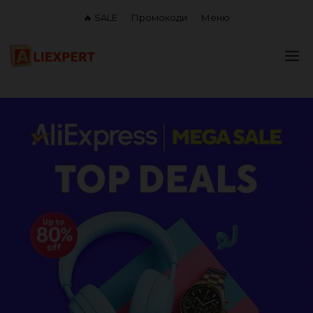
Перейти
🔥 SALE
Промокоди
Меню
до
вмісту
М