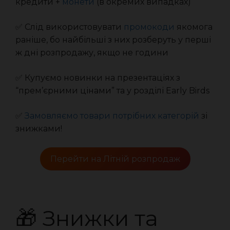
кредити +
монети
(в окремих випадках)
✅ Слід використовувати
промокоди
якомога
раніше, бо найбільші з них розберуть у перші
ж дні розпродажу, якщо не години
✅ Купуємо новинки на презентаціях з
“прем’єрними цінами” та у розділі Early Birds
✅
Замовляємо товари потрібних категорій
зі
знижками!
Перейти на Літній розпродаж
🎁 Знижки та