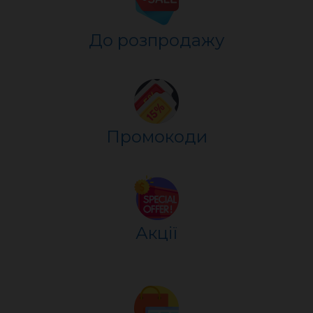
До розпр
о
дажу
Промокоди
Акції