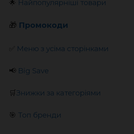
🌟
Найпопулярніші товари
🎁
Промокоди
✅
Меню з усіма сторінками
📢
Big Save
🛒
Знижки за категоріями
🎯
Топ бренди