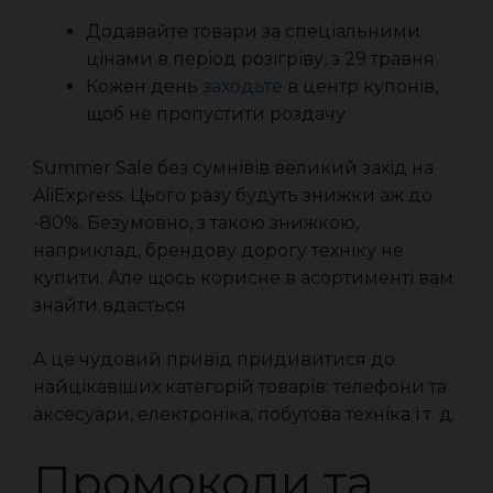
Додавайте товари за спеціальними
цінами в період розігріву, з 29 травня
Кожен день
заходьте
в центр купонів,
щоб не пропустити роздачу
Summer Sale без сумнівів великий захід на
AliExpress. Цього разу будуть знижки аж до
-80%. Безумовно, з такою знижкою,
наприклад, брендову дорогу техніку не
купити. Але щось корисне в асортименті вам
знайти вдасться.
А це чудовий привід придивитися до
найцікавіших категорій товарів: телефони та
аксесуари, електроніка, побутова техніка і т. д.
Промокоди та