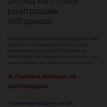
Огляд на Літній
розпродаж
AliExpress
Літній розпродаж або AliExpress Summer Sale
пройде з 1 по 11 червня 2026 року, чому
передуватиме розігрів 29 -31 травня. Це
найбільший розпродаж літнього сезону, і такі
знижки будуть вже тільки пізньою осінню.
🔥
Головні вигоди на
розпродажі:
⭐️
Промокоди AliExpress до $80