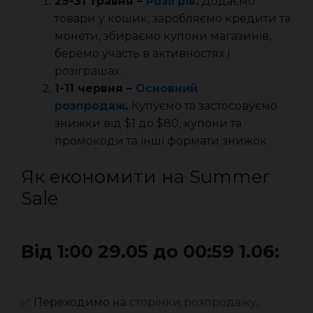
29-31 травня –
Розігрів
.
Додаємо
товари у кошик, заробляємо кредити та
монети, збираємо купони магазинів,
беремо участь в активностях і
розіграшах.
1-11 червня –
Основний
розпродаж
.
Купуємо та застосовуємо
знижки від $1 до $80, купони та
промокоди та інші формати знижок
Як економити на Summer
Sale
Від 1:00 29.05 до 00:59 1.06:
✅ Переходимо на
сторінки розпродажу,