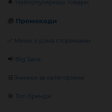
🌟
Найпопулярніші товари
🎁
Промокоди
✅
Меню з усіма сторінками
📢
Big Save
🛒
Знижки за категоріями
🎯
Топ бренди