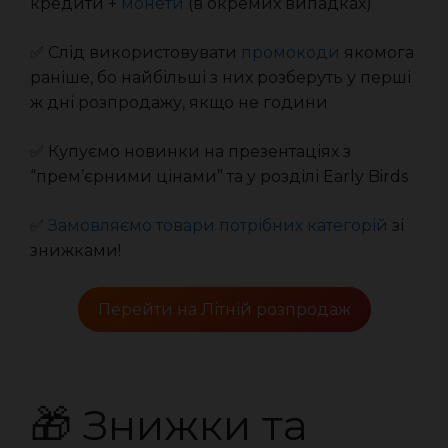
кредити +
монети
(в окремих випадках)
✅ Слід використовувати
промокоди
якомога
раніше, бо найбільші з них розберуть у перші
ж дні розпродажу, якщо не години
✅ Купуємо новинки на презентаціях з
“прем’єрними цінами” та у розділі Early Birds
✅
Замовляємо товари потрібних категорій
зі
знижками!
Перейти на Літній розпродаж
🎁 Знижки та