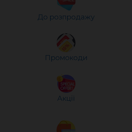
До розпр
о
дажу
Промокоди
Акції