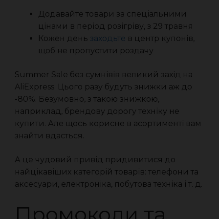
Додавайте товари за спеціальними
цінами в період розігріву, з 29 травня
Кожен день
заходьте
в центр купонів,
щоб не пропустити роздачу
Summer Sale без сумнівів великий захід на
AliExpress. Цього разу будуть знижки аж до
-80%. Безумовно, з такою знижкою,
наприклад, брендову дорогу техніку не
купити. Але щось корисне в асортименті вам
знайти вдасться.
А це чудовий привід придивитися до
найцікавіших категорій товарів: телефони та
аксесуари, електроніка, побутова техніка і т. д.
Промокоди та