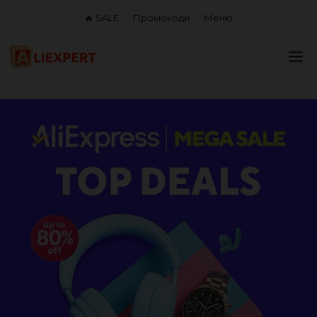
Перейти
🔥 SALE
Промокоди
Меню
до
вмісту
М