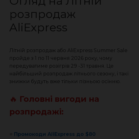
Огляд на Літній
розпродаж
AliExpress
Літній розпродаж або AliExpress Summer Sale
пройде з 1 по 11 червня 2026 року, чому
передуватиме розігрів 29 -31 травня. Це
найбільший розпродаж літнього сезону, і такі
знижки будуть вже тільки пізньою осінню.
🔥
Головні вигоди на
розпродажі:
⭐️
Промокоди AliExpress до $80