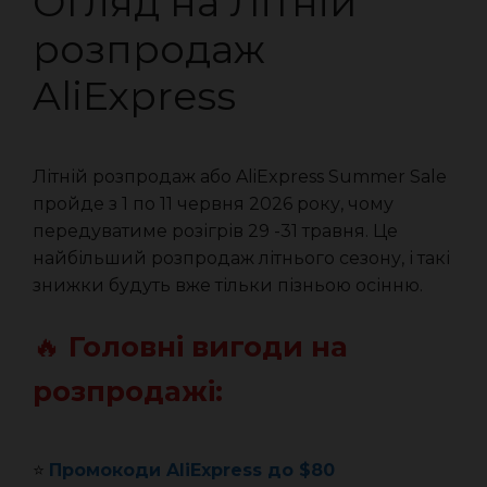
Огляд на Літній
розпродаж
AliExpress
Літній розпродаж або AliExpress Summer Sale
пройде з 1 по 11 червня 2026 року, чому
передуватиме розігрів 29 -31 травня. Це
найбільший розпродаж літнього сезону, і такі
знижки будуть вже тільки пізньою осінню.
🔥
Головні вигоди на
розпродажі:
⭐️
Промокоди AliExpress до $80