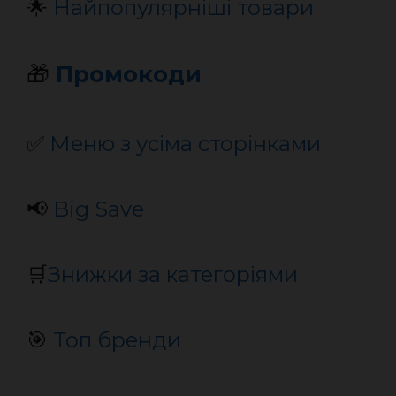
🌟
Найпопулярніші товари
🎁
Промокоди
✅
Меню з усіма сторінками
📢
Big Save
🛒
Знижки за категоріями
🎯
Топ бренди