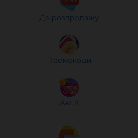
До розпр
о
дажу
Промокоди
Акції