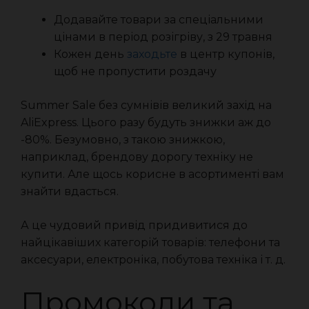
Додавайте товари за спеціальними
цінами в період розігріву, з 29 травня
Кожен день
заходьте
в центр купонів,
щоб не пропустити роздачу
Summer Sale без сумнівів великий захід на
AliExpress. Цього разу будуть знижки аж до
-80%. Безумовно, з такою знижкою,
наприклад, брендову дорогу техніку не
купити. Але щось корисне в асортименті вам
знайти вдасться.
А це чудовий привід придивитися до
найцікавіших категорій товарів: телефони та
аксесуари, електроніка, побутова техніка і т. д.
Промокоди та