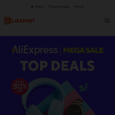
Перейти
🔥 SALE
Промокоди
Меню
до
вмісту
М