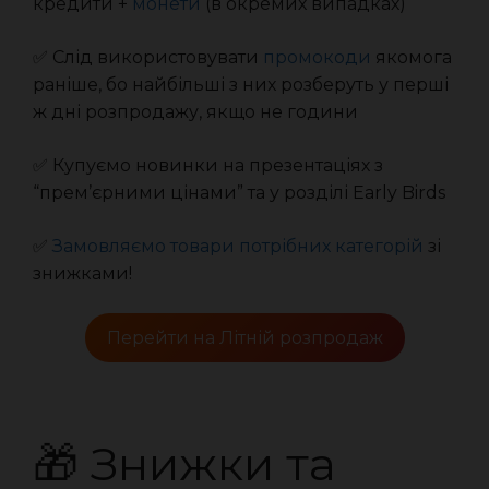
кредити +
монети
(в окремих випадках)
✅ Слід використовувати
промокоди
якомога
раніше, бо найбільші з них розберуть у перші
ж дні розпродажу, якщо не години
✅ Купуємо новинки на презентаціях з
“прем’єрними цінами” та у розділі Early Birds
✅
Замовляємо товари потрібних категорій
зі
знижками!
Перейти на Літній розпродаж
🎁 Знижки та