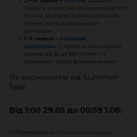
29-31 травня –
Розігрів
.
Додаємо
товари у кошик, заробляємо кредити та
монети, збираємо купони магазинів,
беремо участь в активностях і
розіграшах.
1-11 червня –
Основний
розпродаж
.
Купуємо та застосовуємо
знижки від $1 до $80, купони та
промокоди та інші формати знижок
Як економити на Summer
Sale
Від 1:00 29.05 до 00:59 1.06:
✅ Переходимо на
сторінки розпродажу,