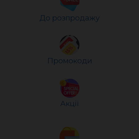
До розпр
о
дажу
Промокоди
Акції