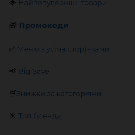
🌟
Найпопулярніші товари
🎁
Промокоди
✅
Меню з усіма сторінками
📢
Big Save
🛒
Знижки за категоріями
🎯
Топ бренди