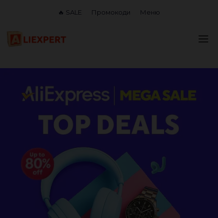
Перейти
🔥 SALE
Промокоди
Меню
до
вмісту
М