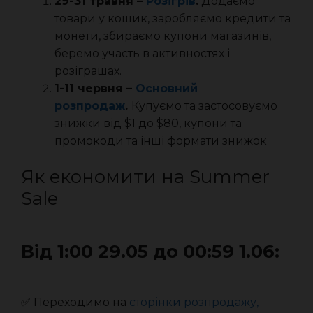
29-31 травня –
Розігрів
.
Додаємо
товари у кошик, заробляємо кредити та
монети, збираємо купони магазинів,
беремо участь в активностях і
розіграшах.
1-11 червня –
Основний
розпродаж
.
Купуємо та застосовуємо
знижки від $1 до $80, купони та
промокоди та інші формати знижок
Як економити на Summer
Sale
Від 1:00 29.05 до 00:59 1.06:
✅ Переходимо на
сторінки розпродажу,