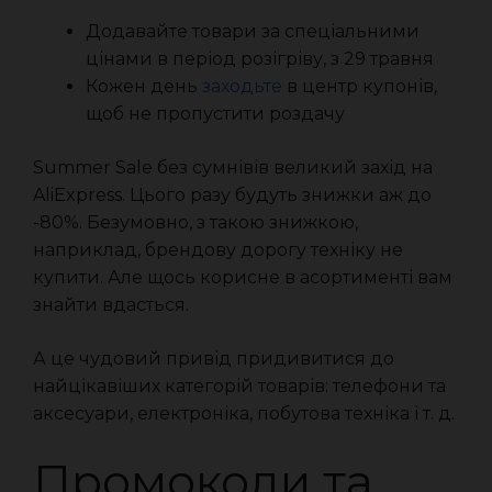
Додавайте товари за спеціальними
цінами в період розігріву, з 29 травня
Кожен день
заходьте
в центр купонів,
щоб не пропустити роздачу
Summer Sale без сумнівів великий захід на
AliExpress. Цього разу будуть знижки аж до
-80%. Безумовно, з такою знижкою,
наприклад, брендову дорогу техніку не
купити. Але щось корисне в асортименті вам
знайти вдасться.
А це чудовий привід придивитися до
найцікавіших категорій товарів: телефони та
аксесуари, електроніка, побутова техніка і т. д.
Промокоди та