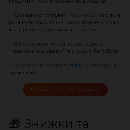
кредити +
монети
(в окремих випадках)
✅ Слід використовувати
промокоди
якомога
раніше, бо найбільші з них розберуть у перші
ж дні розпродажу, якщо не години
✅ Купуємо новинки на презентаціях з
“прем’єрними цінами” та у розділі Early Birds
✅
Замовляємо товари потрібних категорій
зі
знижками!
Перейти на Літній розпродаж
🎁 Знижки та