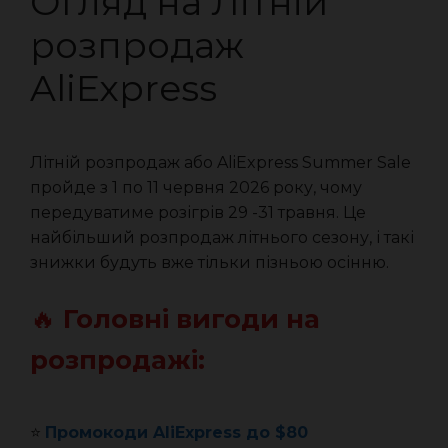
Огляд на Літній
розпродаж
AliExpress
Літній розпродаж або AliExpress Summer Sale
пройде з 1 по 11 червня 2026 року, чому
передуватиме розігрів 29 -31 травня. Це
найбільший розпродаж літнього сезону, і такі
знижки будуть вже тільки пізньою осінню.
🔥
Головні вигоди на
розпродажі:
⭐️
Промокоди AliExpress до $80