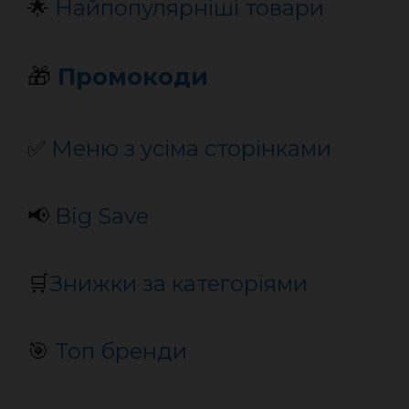
🌟
Найпопулярніші товари
🎁
Промокоди
✅
Меню з усіма сторінками
📢
Big Save
🛒
Знижки за категоріями
🎯
Топ бренди