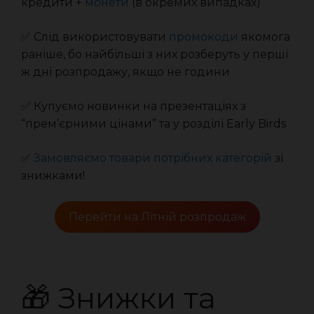
кредити +
монети
(в окремих випадках)
✅ Слід використовувати
промокоди
якомога
раніше, бо найбільші з них розберуть у перші
ж дні розпродажу, якщо не години
✅ Купуємо новинки на презентаціях з
“прем’єрними цінами” та у розділі Early Birds
✅
Замовляємо товари потрібних категорій
зі
знижками!
Перейти на Літній розпродаж
🎁 Знижки та