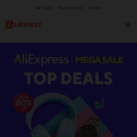
Перейти
🔥 SALE
Промокоди
Меню
до
вмісту
М