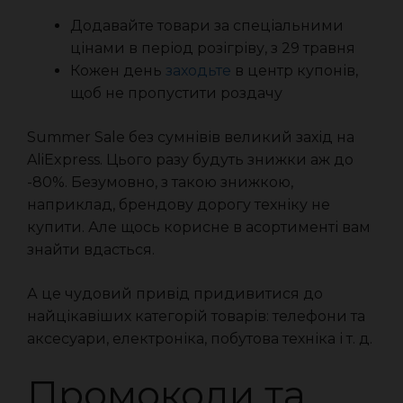
Додавайте товари за спеціальними
цінами в період розігріву, з 29 травня
Кожен день
заходьте
в центр купонів,
щоб не пропустити роздачу
Summer Sale без сумнівів великий захід на
AliExpress. Цього разу будуть знижки аж до
-80%. Безумовно, з такою знижкою,
наприклад, брендову дорогу техніку не
купити. Але щось корисне в асортименті вам
знайти вдасться.
А це чудовий привід придивитися до
найцікавіших категорій товарів: телефони та
аксесуари, електроніка, побутова техніка і т. д.
Промокоди та