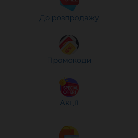
До розпр
о
дажу
Промокоди
Акції