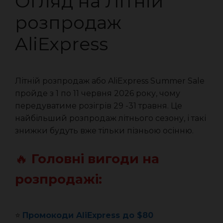
Огляд на Літній
розпродаж
AliExpress
Літній розпродаж або AliExpress Summer Sale
пройде з 1 по 11 червня 2026 року, чому
передуватиме розігрів 29 -31 травня. Це
найбільший розпродаж літнього сезону, і такі
знижки будуть вже тільки пізньою осінню.
🔥
Головні вигоди на
розпродажі:
⭐️
Промокоди AliExpress до $80