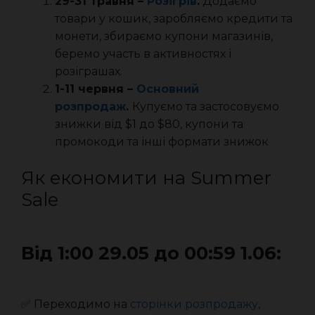
29-31 травня –
Розігрів
.
Додаємо
товари у кошик, заробляємо кредити та
монети, збираємо купони магазинів,
беремо участь в активностях і
розіграшах.
1-11 червня –
Основний
розпродаж
.
Купуємо та застосовуємо
знижки від $1 до $80, купони та
промокоди та інші формати знижок
Як економити на Summer
Sale
Від 1:00 29.05 до 00:59 1.06:
✅ Переходимо на
сторінки розпродажу,