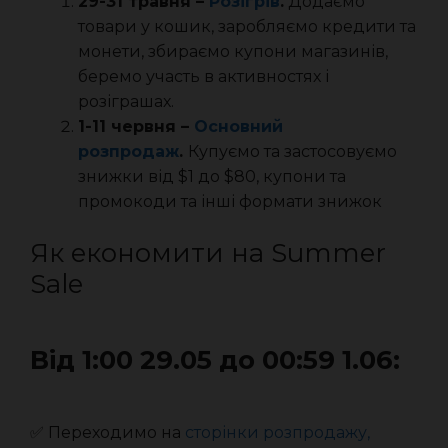
29-31 травня –
Розігрів
.
Додаємо
товари у кошик, заробляємо кредити та
монети, збираємо купони магазинів,
беремо участь в активностях і
розіграшах.
1-11 червня –
Основний
розпродаж
.
Купуємо та застосовуємо
знижки від $1 до $80, купони та
промокоди та інші формати знижок
Як економити на Summer
Sale
Від 1:00 29.05 до 00:59 1.06:
✅ Переходимо на
сторінки розпродажу,