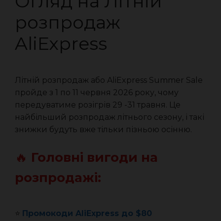
Огляд на Літній
розпродаж
AliExpress
Літній розпродаж або AliExpress Summer Sale
пройде з 1 по 11 червня 2026 року, чому
передуватиме розігрів 29 -31 травня. Це
найбільший розпродаж літнього сезону, і такі
знижки будуть вже тільки пізньою осінню.
🔥
Головні вигоди на
розпродажі:
⭐️
Промокоди AliExpress до $80