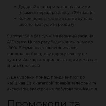
Додавайте товари за спеціальними
цінами в період розігріву, з 29 травня
Кожен день
заходьте
в центр купонів,
щоб не пропустити роздачу
Summer Sale без сумнівів великий захід на
AliExpress. Цього разу будуть знижки аж до
-80%. Безумовно, з такою знижкою,
наприклад, брендову дорогу техніку не
купити. Але щось корисне в асортименті вам
знайти вдасться.
А це чудовий привід придивитися до
найцікавіших категорій товарів: телефони та
аксесуари, електроніка, побутова техніка і т. д.
Промокоди та