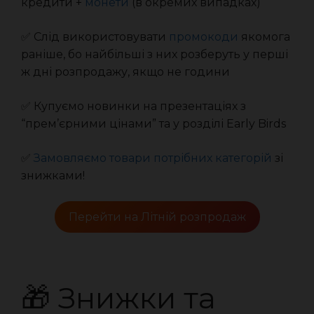
кредити +
монети
(в окремих випадках)
✅ Слід використовувати
промокоди
якомога
раніше, бо найбільші з них розберуть у перші
ж дні розпродажу, якщо не години
✅ Купуємо новинки на презентаціях з
“прем’єрними цінами” та у розділі Early Birds
✅
Замовляємо товари потрібних категорій
зі
знижками!
Перейти на Літній розпродаж
🎁 Знижки та