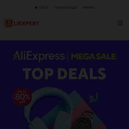
Перейти
🔥 SALE
Промокоди
Меню
до
вмісту
М