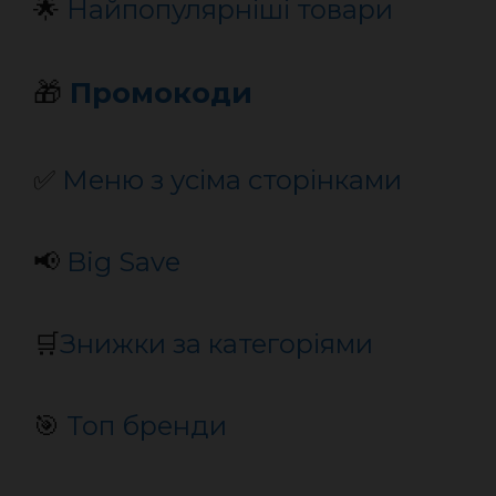
🌟
Найпопулярніші товари
🎁
Промокоди
✅
Меню з усіма сторінками
📢
Big Save
🛒
Знижки за категоріями
🎯
Топ бренди