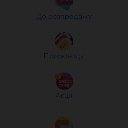
До розпр
о
дажу
Промокоди
Акції