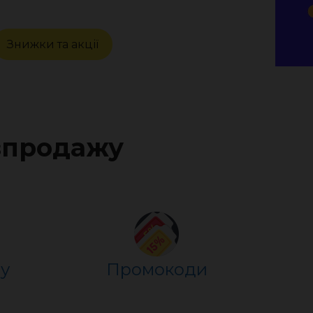
Знижки та акції
озпродажу
у
Промокоди