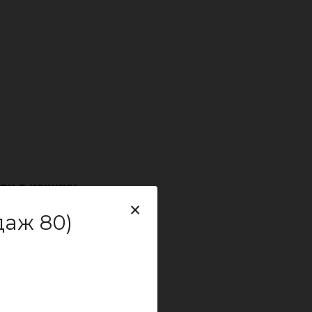
ари в кошику
×
даж 80)