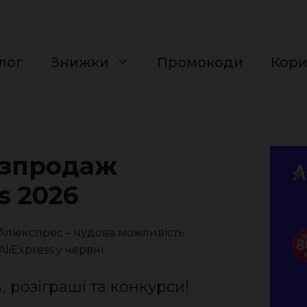
лог
Знижки
Промокоди
Кор
озпродаж
s 2026
Аліекспрес – чудова можливість
iExpress у червні.
 розіграші та конкурси!