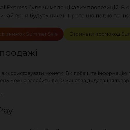
AliExpress буде чимало цікавих пропозицій. В
вичай вони будуть нижчі. Проте цю подію точно
сіх знижок Summer Sale
Отримати промокод Su
зпродажі
 використовувати монети. Ви побачите інформацію п
день можна заробити по 10 монет за додавання товарі
le
Pay