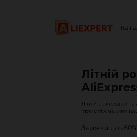
Перейти
до
вмісту
Ката
Літній р
AliExpres
Літній розпродаж на 
отримати знижки на Al
Знижки до -80%,