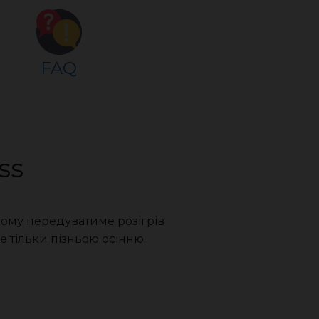
FAQ
ss
 чому передуватиме розігрів
е тільки пізньою осінню.