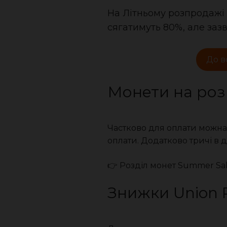
На Літньому розпродажі 
сягатимуть 80%, але заз
До в
Монети на ро
Частково для оплати можна
оплати. Додатково тричі в 
👉 Розділ монет Summer Sa
Знижки Union 