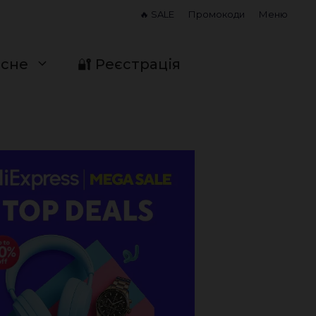
🔥 SALE
Промокоди
Меню
исне
🔐 Реєстрація