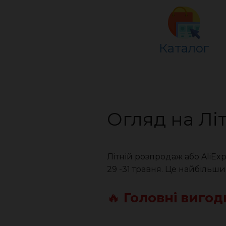
Каталог
Огляд на Лі
Літній розпродаж або AliExp
29 -31 травня. Це найбільши
🔥
Головні вигод