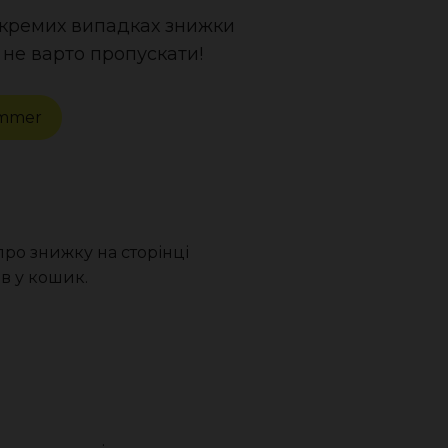
 окремих випадках знижки
 не варто пропускати!
mmer
ро знижку на сторінці
в у кошик.