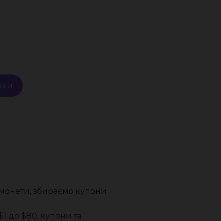
жки
 монети, збираємо купони
1 до $80, купони та