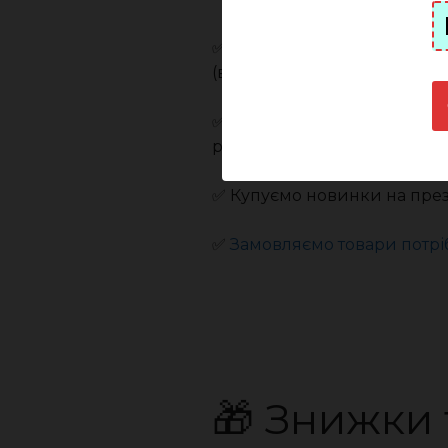
✅ Замовляємо товари за а
(в окремих випадках)
✅ Слід використовувати
пр
розпродажу, якщо не годи
✅ Купуємо новинки на презен
✅
Замовляємо товари потрі
🎁 Знижки 