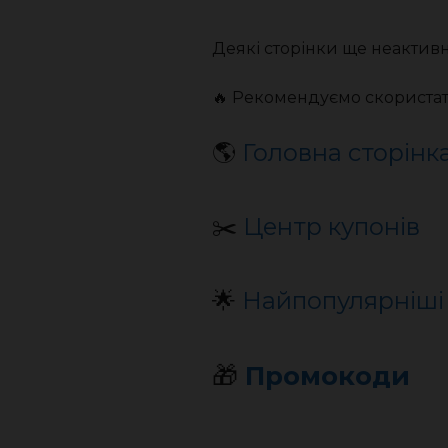
Деякі сторінки ще неактивні
🔥 Рекомендуємо скориста
🌎
Головна сторінк
✂️
Центр купонів
🌟
Найпопулярніші
🎁
Промокоди