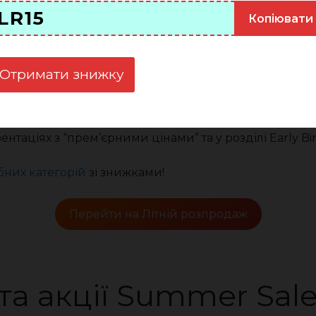
LR15
Копіювати
кційними цінами
+
промокоди
+
доступні купони про
Отримати знижку
омокоди
якомога раніше, бо найбільші з них розберу
ни
таціях з “прем’єрними цінами” та у розділі Early Bi
бних категорій
зі знижками!
Перейти на Літній розпродаж
та акції Summer Sal