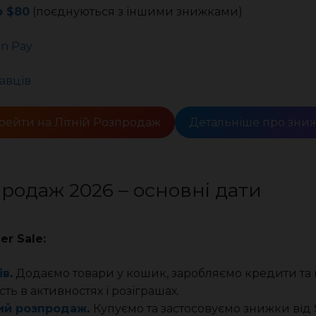
о $80
(поєднуються з іншими знижками)
n Pay
авців
рейти на Літній Розпродаж
Детальніше про зни
продаж 2026 – основні дати
r Sale:
ів
.
Додаємо товари у кошик, заробляємо кредити та
ть в активностях і розіграшах.
ий розпродаж
.
Купуємо та застосовуємо знижки від $