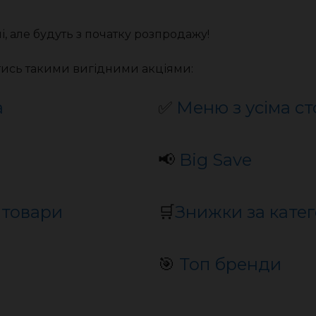
, але будуть з початку розпродажу!
тись такими вигідними акціями:
а
✅
Меню з усіма с
📢
Big Save
 товари
🛒
Знижки за кате
🎯
Топ бренди