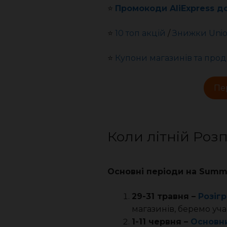
⭐️
Промокоди AliExpress д
⭐️
10 топ акцій
/
Знижки Unio
⭐️
Купони магазинів та прод
Пе
Коли літній Роз
Основні періоди на Summe
29-31 травня –
Розігр
магазинів, беремо учас
1-11 червня –
Основн