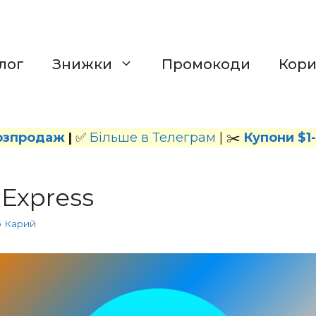
лог
Знижки
Промокоди
Кор
озпродаж
|
✅
Більше в Телеграм
| ✂️
Купони $1
iExpress
р Карий