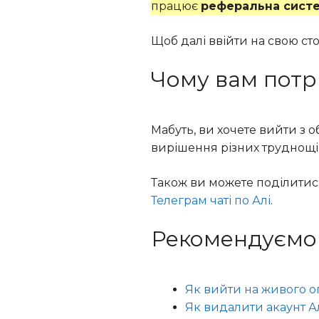
працює
реферальна систе
Щоб далі ввійти на свою стор
Чому вам потр
Мабуть, ви хочете вийти з 
вирішення різних труднощів
Також ви можете поділитис
Телеграм чаті по Алі
.
Рекомендуємо п
Як вийти на живого оп
Як видалити акаунт А