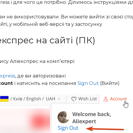
press і для чого це потрібно. Ділимось інструкціями д
и не використовували. Ви можете вийти зі своєї сто
і, у мобільній веб-версії та у застосунку.
експрес на сайті (ПК)
ису Аліекспрес на комп’ютері:
Express
, де ви авторизовані
count
і натисніть на посилання
Sign Out
(Вийти)