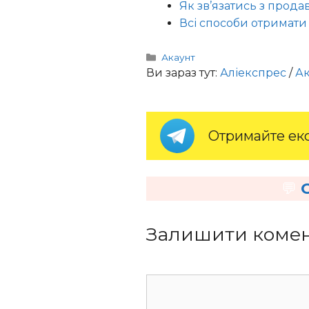
Як зв’язатись з прод
Всі способи отримати 
Категорії
Акаунт
Ви зараз тут:
Аліекспрес
/
Ак
Отримайте екс
💬
Залишити коме
Коментар