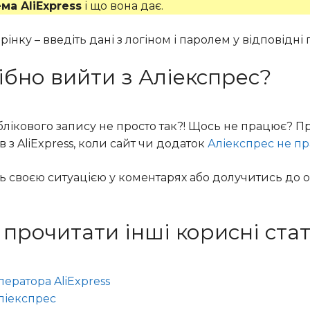
ма AliExpress
і що вона дає.
інку – введіть дані з логіном і паролем у відповідні 
ібно вийти з Аліекспрес?
облікового запису не просто так?! Щось не працює? П
 з AliExpress, коли сайт чи додаток
Аліекспрес не п
ь своєю ситуацією у коментарях або долучитись до 
рочитати інші корисні статт
ератора AliExpress
ліекспрес