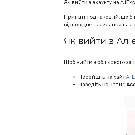
Як вийти з акаунту на AliEx
Принцип однаковий, що б в
відповідне посилання на сайт
Як вийти з Алі
Щоб вийти з облікового зап
Перейдіть на сайт
Ali
Наведіть на напис
Ac