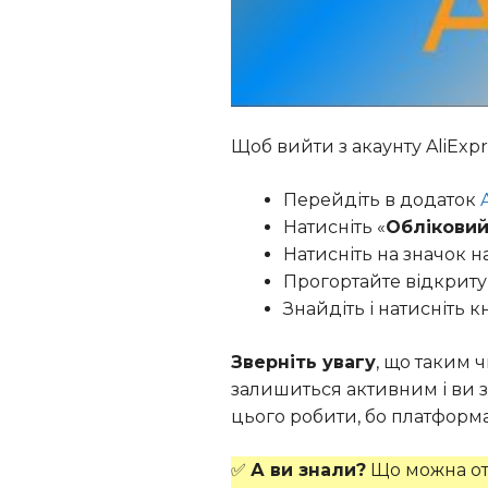
Щоб вийти з акаунту AliExpr
Перейдіть в додаток
Натисніть «
Обліковий
Натисніть на значок 
Прогортайте відкриту
Знайдіть і натисніть к
Зверніть увагу
, що таким 
залишиться активним і ви з
цього робити, бо платформа
✅
А ви знали?
Що можна отр