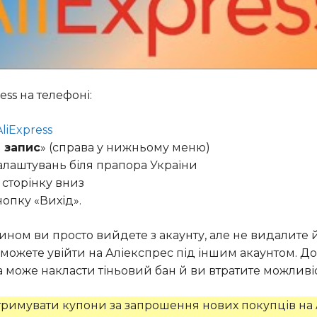
ess на телефоні:
AliExpress
 запис
» (справа у нижньому меню)
налаштувань біля прапора України
 сторінку вниз
нопку «Вихід».
чином ви просто вийдете з акаунту, але не видалите 
можете увійти на Аліекспрес під іншим акаунтом. Д
 може накласти тіньовий бан й ви втратите можливі
имувати купони за запрошення нових покупців на Al