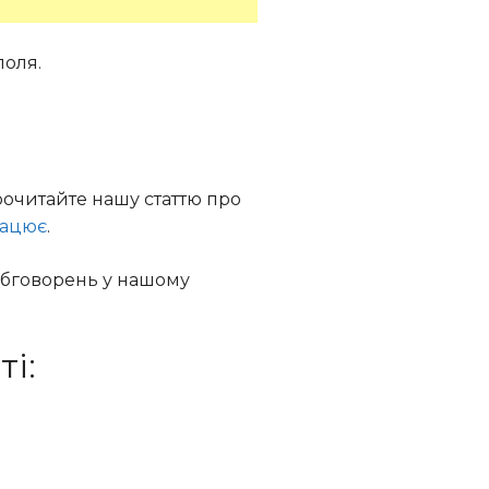
поля.
рочитайте нашу статтю про
рацює
.
обговорень у нашому
і: