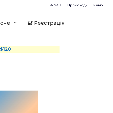
🔥 SALE
Промокоди
Меню
исне
🔐 Реєстрація
-$120