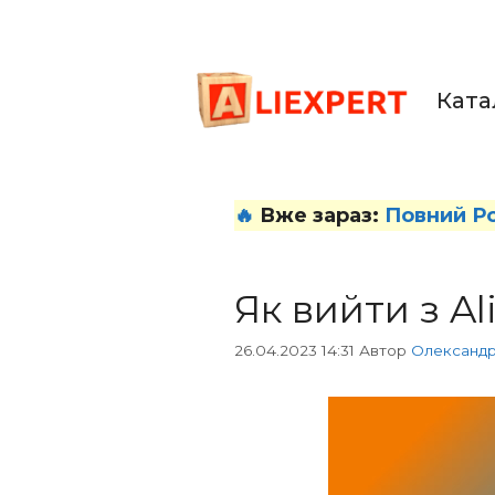
Перейти
до
вмісту
Ката
🔥
Вже зараз:
Повний Р
Як вийти з Al
26.04.2023 14:31
Автор
Олександ