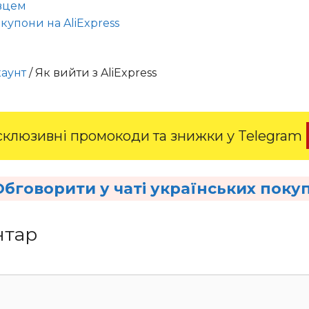
авцем
купони на AliExpress
аунт
/
Як вийти з AliExpress
клюзивні промокоди та знижки у Telegram
Обговорити у чаті українських поку
нтар