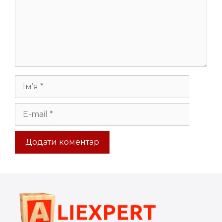
Ім’я
E-
mail