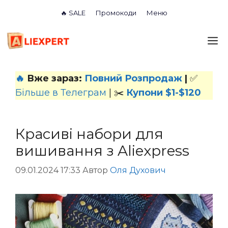
Перейти
🔥 SALE
Промокоди
Меню
до
вмісту
М
🔥
Вже зараз:
Повний Розпродаж
|
✅
Більше в Телеграм
| ✂️
Купони $1-$120
Красиві набори для
вишивання з Aliexpress
09.01.2024 17:33
Автор
Оля Духович