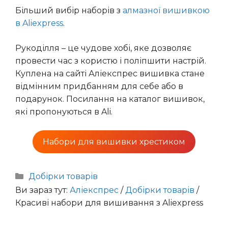
Більший вибір наборів з
алмазної вишивкою
в Aliexpress
.
Рукоділля – це чудове хобі, яке дозволяє
провести час з користю і поліпшити настрій.
Куплена на сайті Аліекспрес вишивка стане
відмінним придбанням для себе або в
подарунок. Посилання на каталог вишивок,
які пропонуються в Ali.
Набори для вишивки хрестиком
Категорії
Добірки товарів
Ви зараз тут:
Аліекспрес
/
Добірки товарів
/
Красиві набори для вишивання з Aliexpress