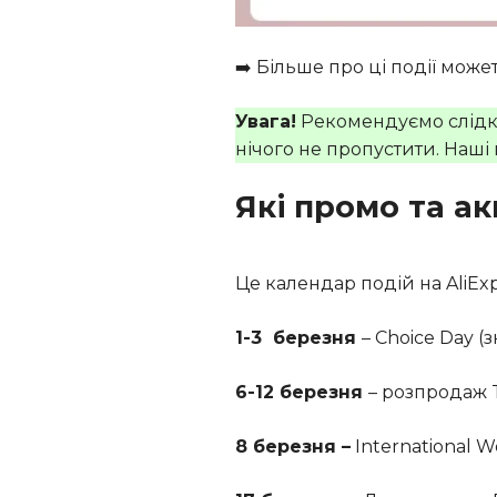
➡️ Більше про ці події може
Увага!
Рекомендуємо слідк
нічого не пропустити. Наш
Які промо та ак
Це календар подій на AliExpr
1-3 березня
– Choice Day 
6-12 березня
– розпродаж 
8 березня –
International 