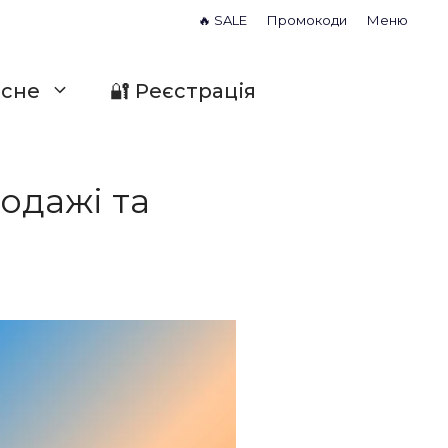
🔥 SALE
Промокоди
Меню
исне
🔐 Реєстрація
родажі та