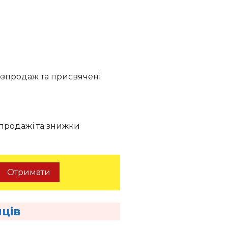
озпродаж та присвячені
озпродажі та знижки
Отримати
пців