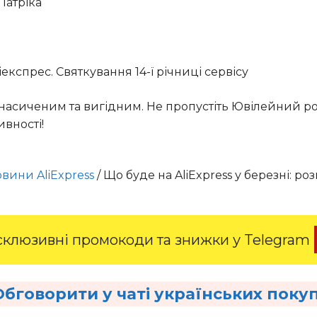
Патріка
експрес. Святкування 14-ї річниці сервісу
 насиченим та вигідним. Не пропустіть Ювілейний р
ивності!
вини AliExpress
/
Що буде на AliExpress у березні: р
клюзивні промокоди та знижки у Telegram
Обговорити у чаті українських поку