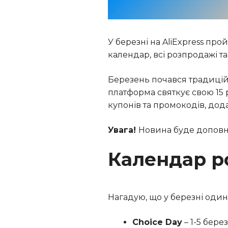
У березні на AliExpress пр
календар, всі розпродажі т
Березень почався традиційн
платформа святкує свою 15 
купонів та промокодів, дод
Увага!
Новина буде доповн
Календар ро
Нагадую, що у березні один
Choice Day
– 1-5 бер