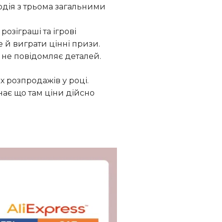
подія з трьома загальними
розіграші та ігрові
 й виграти цінні призи.
s не повідомляє деталей.
х розпродажів у році.
знає що там ціни дійсно