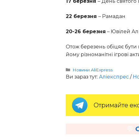
17 березня
– День святого 
22 березня
– Рамадан
20-26 березня
– Ювілей Алі
Отож березень обіцяє бути
йому різноманітні ігрові акт
Категорії
Новини AliExpress
Ви зараз тут:
Аліекспрес
/
Но
Отримайте екс
💬