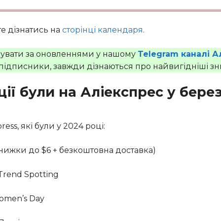
те дізнатись на
сторінці календаря
.
увати за оновленнями у нашому
Telegram каналі А
і підписники, завжди дізнаються про найвигідніші
ції були на Аліекспрес у бере
ess, які були у 2024 році:
(знижки до $6 + безкоштовна доставка)
Trend Spotting
Women’s Day