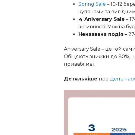
Spring Sale
– 10-12 бе
купонами та вигідним
🔥
Aniversary Sale
– 17
активності. Можна буд
Неназвана подія
– 27
Aniversary Sale – це той са
Обіцяють знижки до 80%, на 
привабливі.
Детальніше
про
День наро