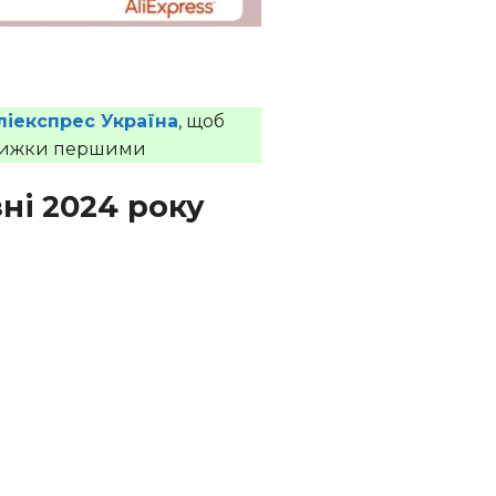
ліекспрес Україна
, щоб
 знижки першими
зні 2024 року