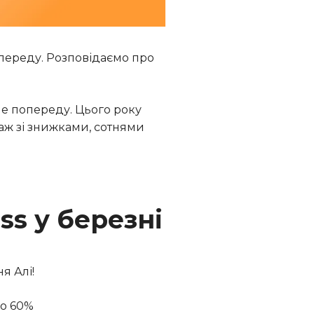
опереду. Розповідаємо про
не попереду. Цього року
аж зі знижками, сотнями
ss у березні
я Алі!
до 60%