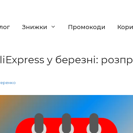
лог
Знижки
Промокоди
Кор
iExpress у березні: розп
теренко