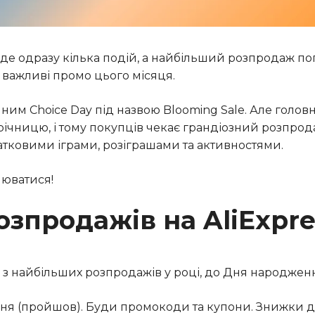
ойде одразу кілька подій, а найбільший розпродаж п
а важливі промо цього місяця.
им Choice Day під назвою Blooming Sale. Але голов
річницю, і тому покупців чекає грандіозний розпрод
атковими іграми, розіграшами та активностями.
юватися!
зпродажів на AliExpre
 з найбільших розпродажів у році, до Дня народженн
езня (пройшов). Буди промокоди та купони. Знижки 