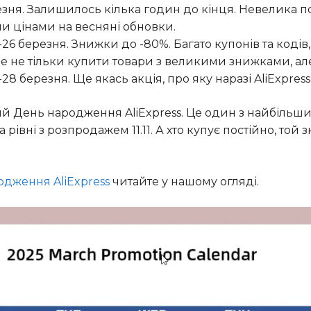
резня. Залишилось кілька годин до кінця. Невелика 
и цінами на весняні обновки.
-26 березня. Знижки до -80%. Багато купонів та кодів, 
е не тільки купити товари з великими знижками, але
-28 березня. Ще якась акція, про яку наразі AliExpres
мий День народження AliExpress. Це один з найбільши
рівні з розпродажем 11.11. А хто купує постійно, той 
дження AliExpress
читайте у нашому огляді.