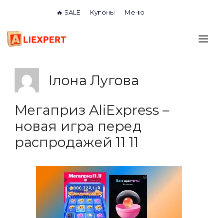
Перейти
🔥 SALE
Купоны
Меню
к
содержимому
М
Ілона Лугова
Мегаприз AliExpress –
новая игра перед
распродажей 11 11