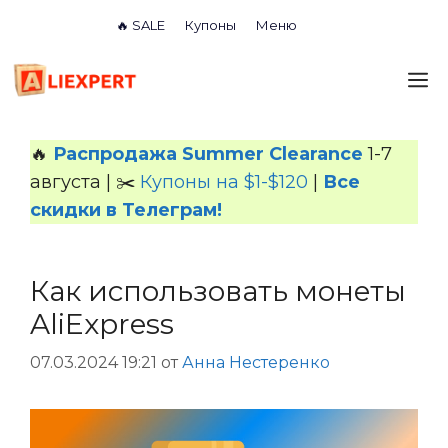
Перейти
🔥 SALE
Купоны
Меню
к
содержимому
М
🔥
Распродажа Summer Clearance
1-7
августа | ✂️
Купоны на $1-$120
|
Все
скидки в Телеграм!
Как использовать монеты
AliExpress
07.03.2024 19:21
от
Анна Нестеренко