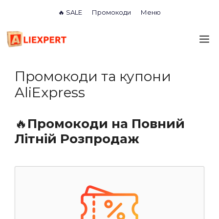
Перейти
🔥 SALE
Промокоди
Меню
до
вмісту
М
Промокоди та купони
AliExpress
🔥
Промокоди на Повний
Літній Розпродаж