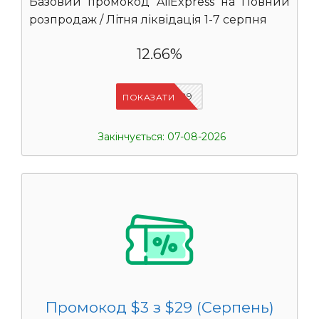
Базовий промокод AliExpress на Повний
розпродаж / Літня ліквідація 1-7 серпня
12.66%
IFSCDUA29
ПОКАЗАТИ
Закінчується: 07-08-2026
Промокод $3 з $29 (Серпень)