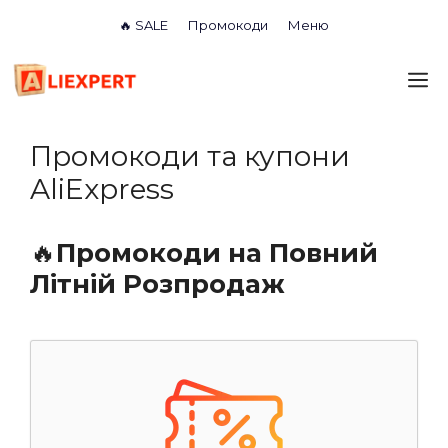
Перейти
🔥 SALE
Промокоди
Меню
до
вмісту
М
Промокоди та купони
AliExpress
🔥
Промокоди на Повний
Літній Розпродаж