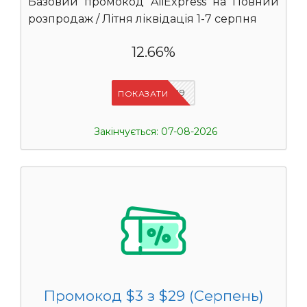
Базовий промокод AliExpress на Повний
розпродаж / Літня ліквідація 1-7 серпня
12.66%
IFSCDUA29
ПОКАЗАТИ
Закінчується: 07-08-2026
Промокод $3 з $29 (Серпень)