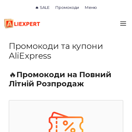
Перейти
🔥 SALE
Промокоди
Меню
до
вмісту
М
Промокоди та купони
AliExpress
🔥
Промокоди на Повний
Літній Розпродаж