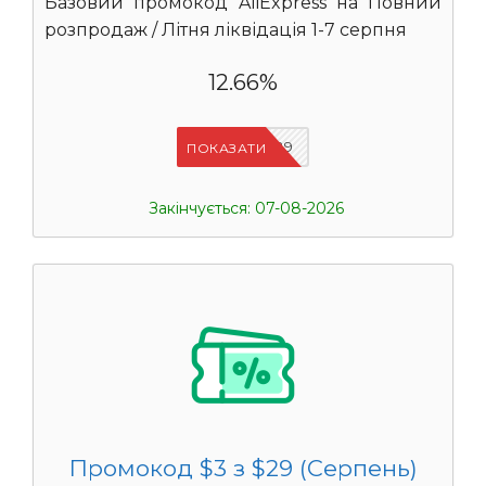
Базовий промокод AliExpress на Повний
розпродаж / Літня ліквідація 1-7 серпня
12.66%
IFSCDUA29
ПОКАЗАТИ
Закінчується: 07-08-2026
Промокод $3 з $29 (Серпень)