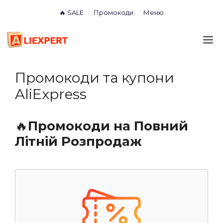
Перейти
🔥 SALE
Промокоди
Меню
до
вмісту
М
Промокоди та купони
AliExpress
🔥
Промокоди на Повний
Літній Розпродаж