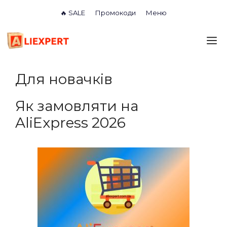
Перейти
🔥 SALE
Промокоди
Меню
до
вмісту
М
Для новачків
Як замовляти на
AliExpress 2026